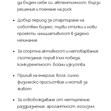
да бъдем себе си, автентичност, бързи
решения и поемане на риск
Добър период за стартиране на
собствен бизнес, първи стъпки и нови
проекти, инициативност в дадено
начинание
За спортна активност и натоварвания,
състезания, порив към победа,
конкурентност, бойни изкуства
Прилив на енергия, воля, силно
физическо присъствие и мотив за
живот
За освобождаване от: нетърпение,
раздразнение, арогантност, егоизъм,