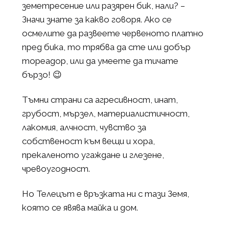
земетресение или разярен бик, нали? –
Значи знате за какво говоря. Ако се
осмелите да развеете червеното платно
пред бика, то трябва да сте или добър
тореадор, или да умеете да тичате
бързо! 😉
Тъмни страни са агресивност, инат,
грубост, мързел, материалистичност,
лакомия, алчност, чувство за
собственост към вещи и хора,
прекаленото угаждане и глезене,
чревоугодност.
Но Телецът е връзката ни с тази Земя,
която се явява майка и дом.