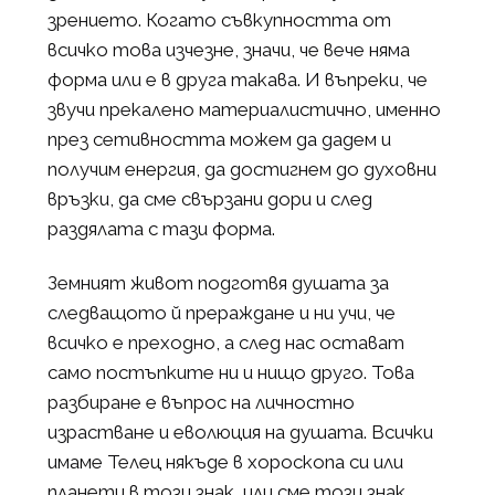
зрението. Когато съвкупността от
всичко това изчезне, значи, че вече няма
форма или е в друга такава. И въпреки, че
звучи прекалено материалистично, именно
през сетивността можем да дадем и
получим енергия, да достигнем до духовни
връзки, да сме свързани дори и след
раздялата с тази форма.
Земният живот подготвя душата за
следващото й прераждане и ни учи, че
всичко е преходно, а след нас остават
само постъпките ни и нищо друго. Това
разбиране е въпрос на личностно
израстване и еволюция на душата. Всички
имаме Телец някъде в хороскопа си или
планети в този знак, или сме този знак.