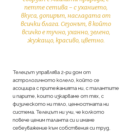
петте сетива – с уханието,
вкуса, допирът, насладата от
всички блага. Сезонът, в който
всичко е тучно, уханно, зелено,
жужащо, красиво, цветно.
Телецът управлява 2-ри дом от
астрологичното колело, който се
асоциира с притежанията ни, с талантите
и парите, които изкарваме от тях, с
физическото ни тяло, ценностната ни
система. Телецът ни учи, че колкото
повече ценим таланта си и имаме
себеуважение към собствения си труд,