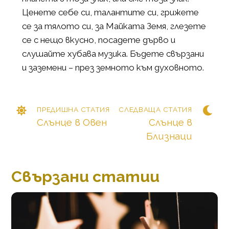
Ценете себе си, талантите си, грижете
се за тялото си, за Майката Земя, глезете
се с нещо вкусно, посадете дърво и
слушайте хубава музика. Бъдете свързани
и заземени – през земното към духовното.
ПРЕДИШНА СТАТИЯ
СЛЕДВАЩА СТАТИЯ
Слънце в Овен
Слънце в
Близнаци
Свързани статии