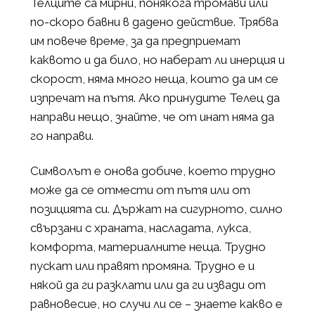
Телците са мирни, понякога тромави или
по-скоро бавни в дадено действие. Трябва
им повече време, за да предприемат
каквото и да било, но наберат ли инерция и
скорост, няма много неща, които да им се
изпречат на пътя. Ако принудите Телец да
направи нещо, знайте, че от инат няма да
го направи.
Символът е онова добиче, което трудно
може да се отмести от пътя или от
позицията си. Държат на сигурното, силно
свързани с храната, насладата, лукса,
комфорта, материалните неща. Трудно
пускат или правят промяна. Трудно е и
някой да ги разклати или да ги извади от
равновесие, но случи ли се – знаете какво е