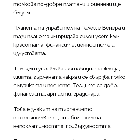
толкова по-добре платени и оценени ще
бъдем.
Планетата управител на Телец е Венера и
тази планета им придава силен усет към
красотата, финансите, ценностите и
изкуствата.
Телецът управлява щитовидната жлеза,
шията, гърлената чакра и се свързва пряко
с музиката и пеенето. Телците са добри
финансисти, артисти, градинари.
Това е знакът на търпението,
постоянството, стабилността,
непоклатимостта, привързаността.