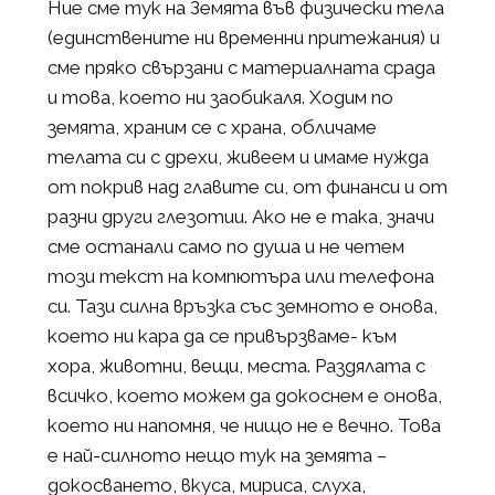
Ние сме тук на Земята във физически тела
(единствените ни временни притежания) и
сме пряко свързани с материалната срада
и това, което ни заобикаля. Ходим по
земята, храним се с храна, обличаме
телата си с дрехи, живеем и имаме нужда
от покрив над главите си, от финанси и от
разни други глезотии. Ако не е така, значи
сме останали само по душа и не четем
този текст на компютъра или телефона
си. Тази силна връзка със земното е онова,
което ни кара да се привързваме- към
хора, животни, вещи, места. Раздялата с
всичко, което можем да докоснем е онова,
което ни напомня, че нищо не е вечно. Това
е най-силното нещо тук на земята –
докосването, вкуса, мириса, слуха,