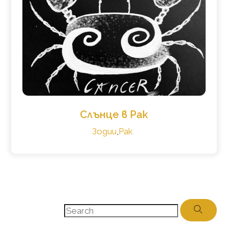
Слънце в Рак
Зодии
,
Рак